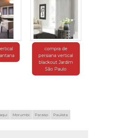
ertical
compra de
Santana
persiana vertical
blackout Jardim
São Paulo
aqui
Morumbi
Paraíso
Paulista