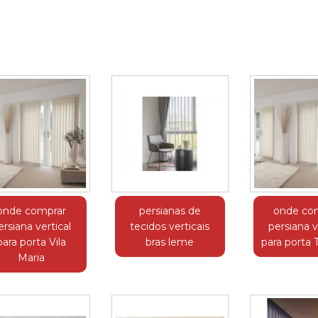
onde comprar
persianas de
onde co
ersiana vertical
tecidos verticais
persiana v
para porta Vila
bras leme
para porta 
Maria