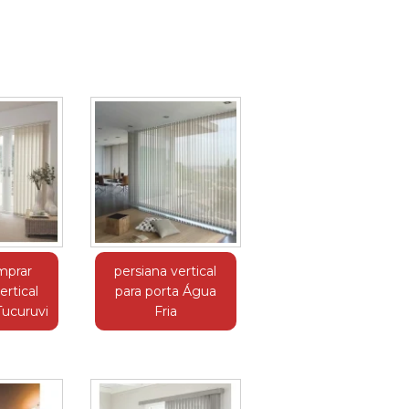
mprar
persiana vertical
ertical
para porta Água
Tucuruvi
Fria