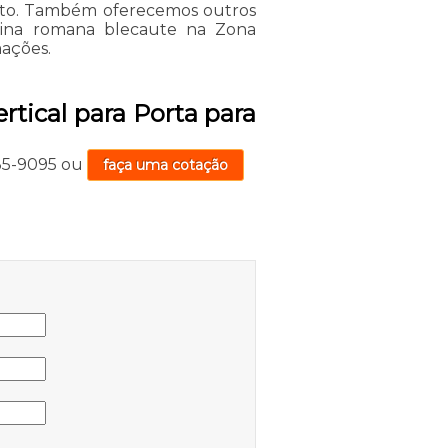
ento. Também oferecemos outros
rtina romana blecaute na Zona
mações.
rtical para Porta para
735-9095
ou
faça uma cotação