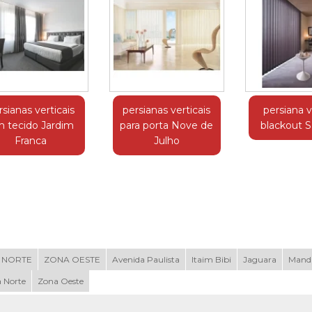
rsianas verticais
persianas verticais
persiana v
 tecido Jardim
para porta Nove de
blackout 
Franca
Julho
 NORTE
ZONA OESTE
Avenida Paulista
Itaim Bibi
Jaguara
Mand
 Norte
Zona Oeste