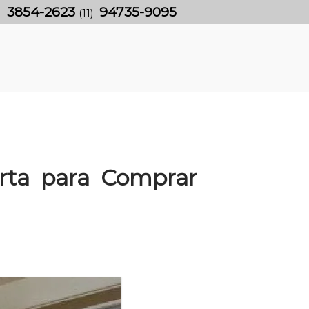
3854-2623
94735-9095
)
(11)
orta para Comprar