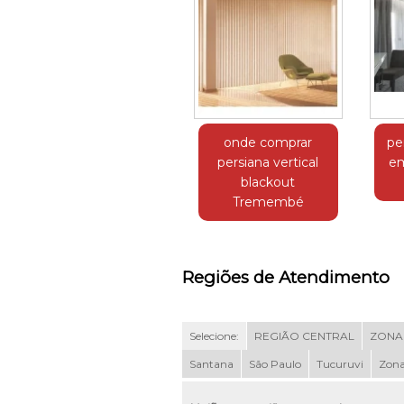
onde comprar
pe
persiana vertical
em
blackout
Tremembé
Regiões de Atendimento
Selecione:
REGIÃO CENTRAL
ZONA
Santana
São Paulo
Tucuruvi
Zona