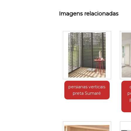
Imagens relacionadas
persianas verticais
preta Sumaré
p