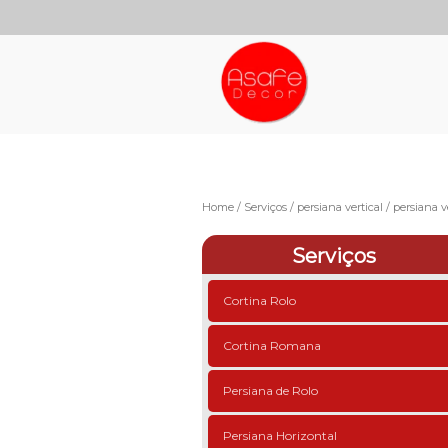
Home
Serviços
persiana vertical
persiana v
Serviços
Cortina Rolo
Cortina Romana
Persiana de Rolo
Persiana Horizontal