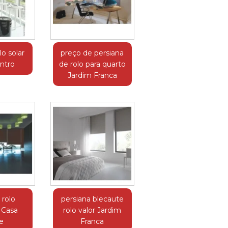
lo solar
preço de persiana
entro
de rolo para quarto
Jardim Franca
 rolo
persiana blecaute
 Casa
rolo valor Jardim
e
Franca