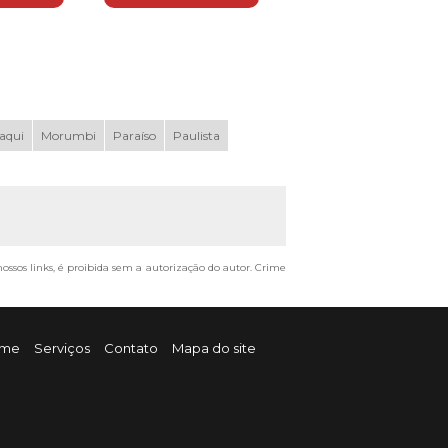
aqui
Morumbi
Paraíso
Paulista
nossos links, é proibida sem a autorização do autor. Crime
me
Serviços
Contato
Mapa do site