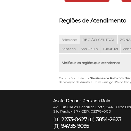
Regiões de Atendimento
Selecione:
REGIÃO CENTRAL
ZONA
Santana
São Paulo
Tucuruvi
Zona
Verifique as regiões que atendemos
O conteúdo do texto "
Persianas de Rolo com Blec
de violação de direito autoral – artigo 184 do Cód
Asafe Decor - Persiana Rolo
Av. Luis Carlos Gentili de Laete, 244 - Orto Flo
São Paulo - SP - CEP: 02378-000
2233-0427
3854-2623
(11)
(11)
94735-9095
(11)