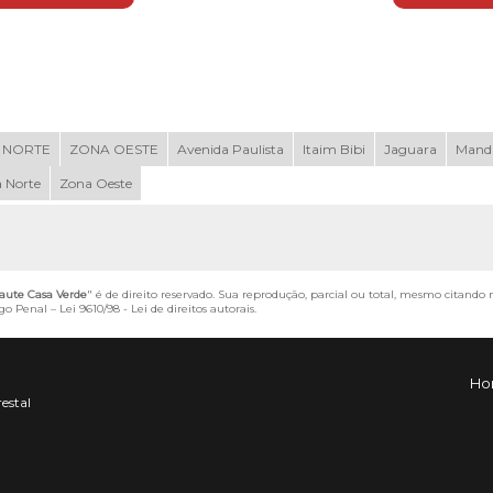
 NORTE
ZONA OESTE
Avenida Paulista
Itaim Bibi
Jaguara
Mand
 Norte
Zona Oeste
aute Casa Verde
" é de direito reservado. Sua reprodução, parcial ou total, mesmo citando 
igo Penal –
Lei 9610/98 - Lei de direitos autorais
.
Ho
restal