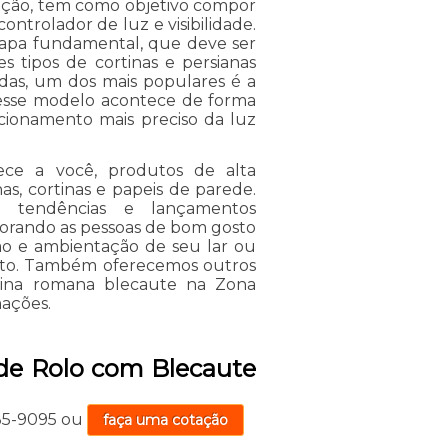
ração, tem como objetivo compor
trolador de luz e visibilidade.
etapa fundamental, que deve ser
s tipos de cortinas e persianas
das, um dos mais populares é a
desse modelo acontece de forma
ecionamento mais preciso da luz
ece a você, produtos de alta
s, cortinas e papeis de parede.
 tendências e lançamentos
orando as pessoas de bom gosto
o e ambientação de seu lar ou
ento. Também oferecemos outros
rtina romana blecaute na Zona
mações.
 de Rolo com Blecaute
735-9095
ou
faça uma cotação