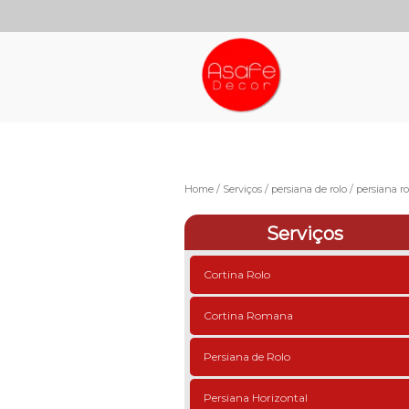
Home
Serviços
persiana de rolo
persiana ro
Serviços
Cortina Rolo
Cortina Romana
Persiana de Rolo
Persiana Horizontal