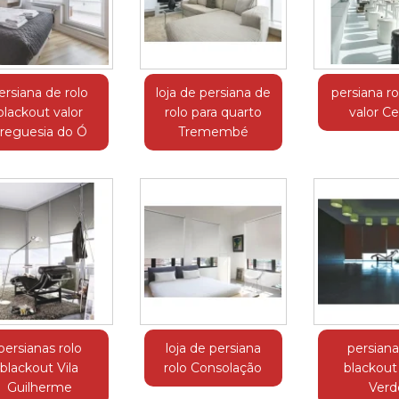
ersiana de rolo
loja de persiana de
persiana ro
blackout valor
rolo para quarto
valor C
reguesia do Ó
Tremembé
persianas rolo
loja de persiana
persiana
blackout Vila
rolo Consolação
blackout
Guilherme
Verd