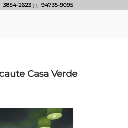
3854-2623
94735-9095
)
(11)
ecaute Casa Verde