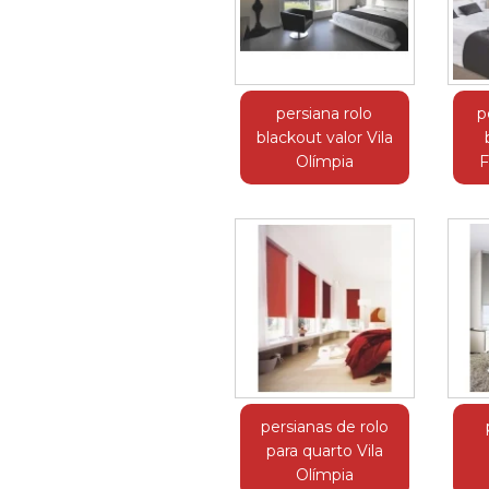
persiana rolo
p
blackout valor Vila
Olímpia
F
persianas de rolo
para quarto Vila
Olímpia