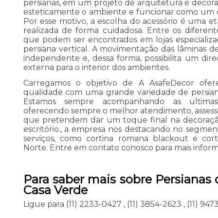
persianas, em um projeto de arquitetura e deco
esteticamente o ambiente e funcionar como um con
Por esse motivo, a escolha do acessório é uma 
realizada de forma cuidadosa. Entre os diferente
que podem ser encontrados em lojas especializa
persiana vertical. A movimentação das lâminas 
independente e, dessa forma, possibilita um dir
externa para o interior dos ambientes.
Carregamos o objetivo de A AsafeDecor ofer
qualidade com uma grande variedade de persiana
Estamos sempre acompanhando as ultimas
oferecendo sempre o melhor atendimento, assess
que pretendem dar um toque final na decoraçã
escritório., a empresa nos destacando no segm
serviços, como cortina romana blackout e co
Norte. Entre em contato conosco para mais infor
Para saber mais sobre Persianas
Casa Verde
Ligue para
(11) 2233-0427
,
(11) 3854-2623
,
(11) 94