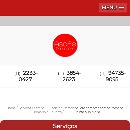
MENU
2233-
3854-
94735-
(11)
(11)
(11)
0427
2623
9095
Home
Serviços
cortina
cortina romana
quero comprar cortina romana
romana
quarto
preta Vila Maria
Serviços