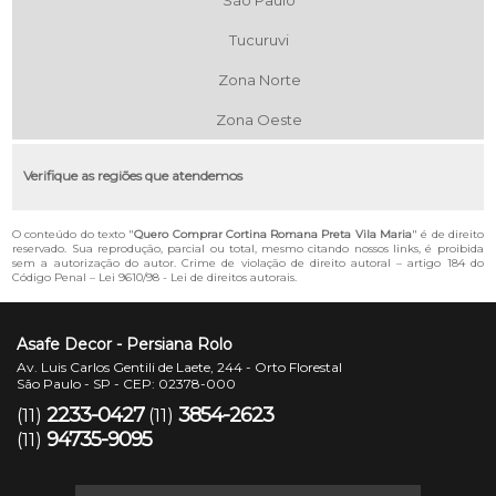
São Paulo
Tucuruvi
Zona Norte
Zona Oeste
Verifique as regiões que atendemos
O conteúdo do texto "
Quero Comprar Cortina Romana Preta Vila Maria
" é de direito
reservado. Sua reprodução, parcial ou total, mesmo citando nossos links, é proibida
sem a autorização do autor. Crime de violação de direito autoral – artigo 184 do
Código Penal –
Lei 9610/98 - Lei de direitos autorais
.
Asafe Decor - Persiana Rolo
Av. Luis Carlos Gentili de Laete, 244 - Orto Florestal
São Paulo - SP - CEP: 02378-000
2233-0427
3854-2623
(11)
(11)
94735-9095
(11)