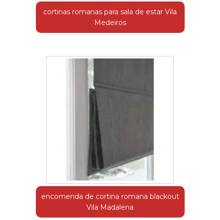
cortinas romanas para sala de estar Vila
Medeiros
encomenda de cortina romana blackout
Vila Madalena