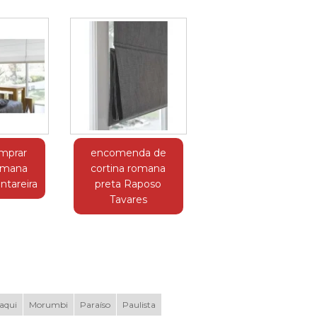
mprar
encomenda de
romana
cortina romana
ntareira
preta Raposo
Tavares
aqui
Morumbi
Paraíso
Paulista