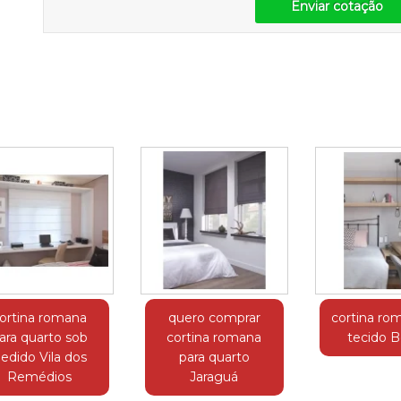
Enviar cotação
ortina romana
quero comprar
cortina ro
ara quarto sob
cortina romana
tecido Be
edido Vila dos
para quarto
Remédios
Jaraguá