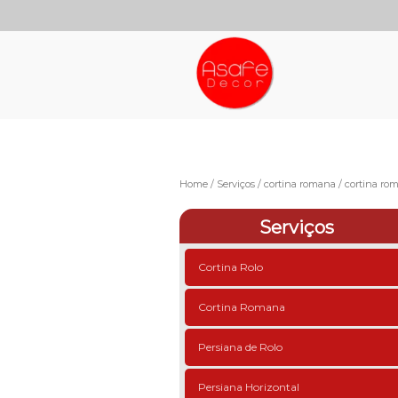
Home
Serviços
cortina romana
cortina rom
Serviços
Cortina Rolo
Cortina Romana
Persiana de Rolo
Persiana Horizontal