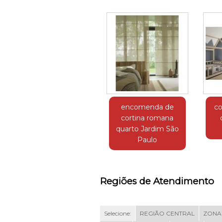
encomenda de
co
cortina romana
quarto Jardim São
Paulo
Regiões de Atendimento
Selecione:
REGIÃO CENTRAL
ZONA