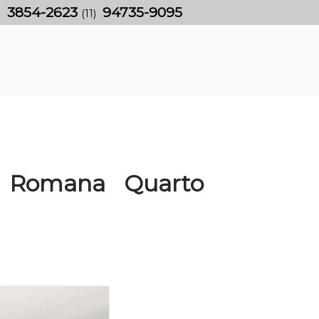
3854-2623
94735-9095
)
(11)
a Romana Quarto