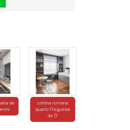
mana de
cortina romana
rrini
quarto Freguesia
do Ó