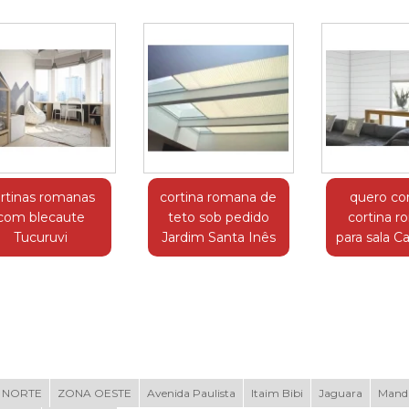
rtinas romanas
cortina romana de
quero co
com blecaute
teto sob pedido
cortina 
Tucuruvi
Jardim Santa Inês
para sala Ca
 NORTE
ZONA OESTE
Avenida Paulista
Itaim Bibi
Jaguara
Mand