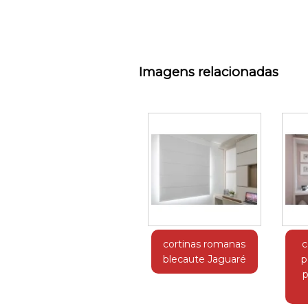
Imagens relacionadas
cortinas romanas
c
blecaute Jaguaré
p
p