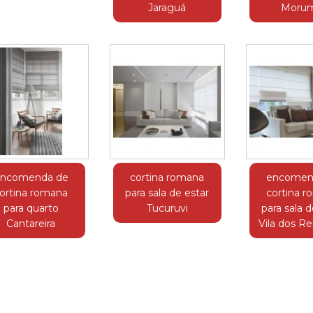
Jaraguá
Morum
ncomenda de
cortina romana
encomen
ortina romana
para sala de estar
cortina 
para quarto
Tucuruvi
para sala d
Cantareira
Vila dos R