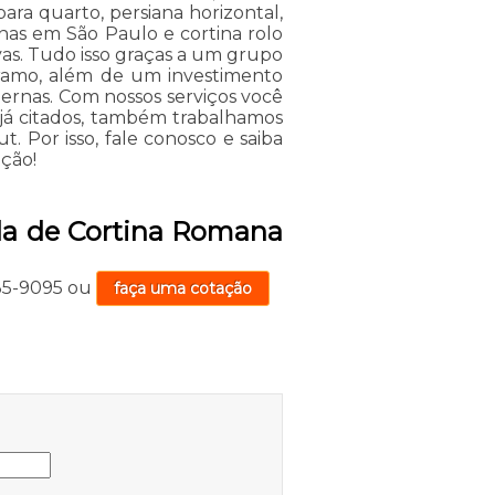
para quarto, persiana horizontal,
anas em São Paulo e cortina rolo
vas. Tudo isso graças a um grupo
o ramo, além de um investimento
ernas. Com nossos serviços você
 já citados, também trabalhamos
. Por isso, fale conosco e saiba
ação!
da de Cortina Romana
735-9095
ou
faça uma cotação