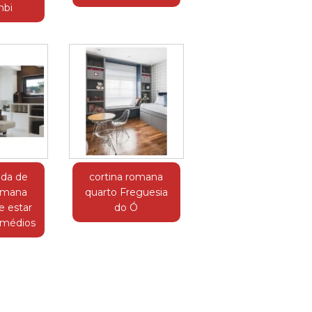
bi
da de
cortina romana
romana
quarto Freguesia
e estar
do Ó
emédios