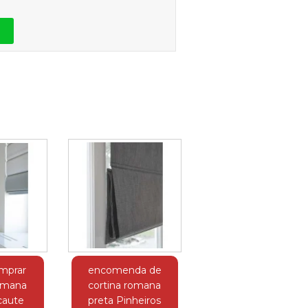
mprar
encomenda de
romana
cortina romana
caute
preta Pinheiros