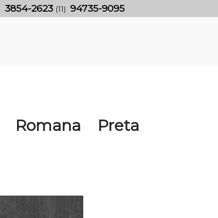
3854-2623
94735-9095
)
(11)
a Romana Preta