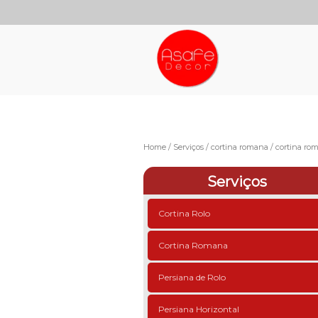
Home
Serviços
cortina romana
cortina rom
Serviços
Cortina Rolo
Cortina Romana
Persiana de Rolo
Persiana Horizontal