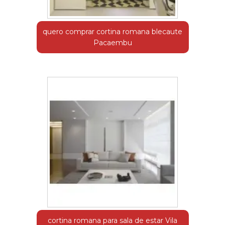
quero comprar cortina romana blecaute
Pacaembu
cortina romana para sala de estar Vila