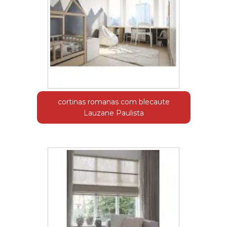
cortinas romanas com blecaute
Lauzane Paulista