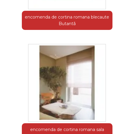
encomenda de cortina romana blecaute
Butantã
encomenda de cortina romana sala