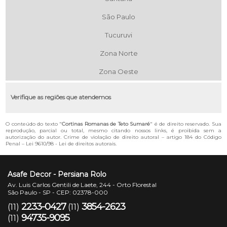
São Paulo
Tucuruvi
Zona Norte
Zona Oeste
Verifique as regiões que atendemos
O conteúdo do texto "
Cortinas Romanas de Teto Sumaré
" é de direito reservado. Sua
reprodução, parcial ou total, mesmo citando nossos links, é proibida sem a
autorização do autor. Crime de violação de direito autoral – artigo 184 do Código
Penal –
Lei 9610/98 - Lei de direitos autorais
.
Asafe Decor - Persiana Rolo
Av. Luis Carlos Gentili de Laete, 244 - Orto Florestal
São Paulo - SP - CEP: 02378-000
2233-0427
3854-2623
(11)
(11)
94735-9095
(11)