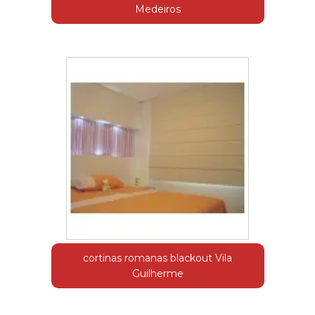
Medeiros
cortinas romanas blackout Vila
Guilherme