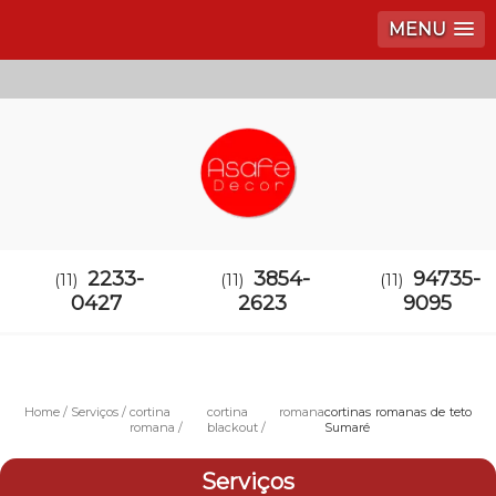
MENU
2233-
3854-
94735-
(11)
(11)
(11)
0427
2623
9095
Home
Serviços
cortina
cortina romana
cortinas romanas de teto
romana
blackout
Sumaré
Serviços