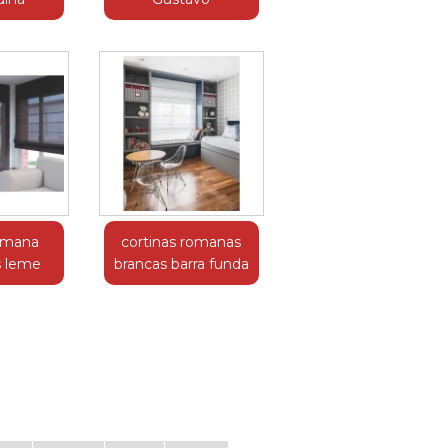
romana
cortinas romanas
s leme
brancas barra funda