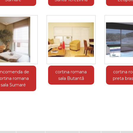
ncomenda de
cortina romana
cortina 
ortina romana
sala Butantã
preta bra
sala Sumaré