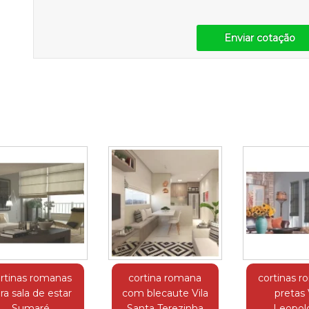
Enviar cotação
rtinas romanas
cortina romana
cortinas 
ra sala de estar
com blecaute Vila
pretas 
Sumaré
Santa Terezinha
Leopol