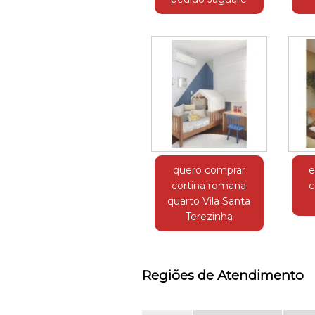
quero comprar
e
cortina romana
c
quarto Vila Santa
Terezinha
Regiões de Atendimento