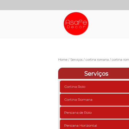
Home
Serviços
cortina romana
cortina ro
Serviços
Cortina Rolo
Cortina Romana
Persiana de Rolo
Persiana Horizontal