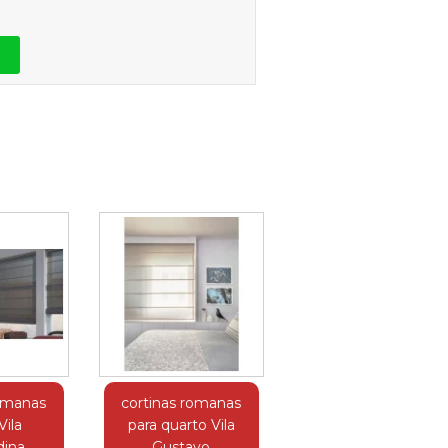
romanas
cortinas romanas
Vila
para quarto Vila
dina
Gustavo