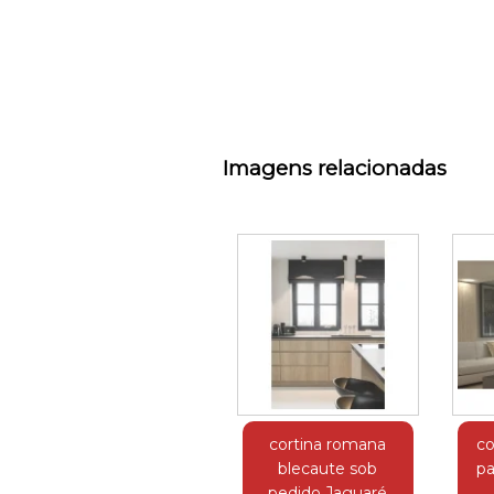
Imagens relacionadas
cortina romana
co
blecaute sob
pa
pedido Jaguaré