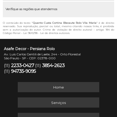
Verifique as regiões que atendemos
O conteúdo do texto "
Quanto Custa Cortina Blecaute Rolo Vila Maria
" é de direito
reservado. Sua reprodução, parcial ou total, mesmo citando nossos links, é proibida
sem a autorização do autor. Crime de violação de direito autoral – artigo 184 do
Código Penal –
Lei 9610/98 - Lei de direitos autorais
.
Asafe Decor - Persiana Rolo
Av. Luis Carlos Gentili de Laete, 244 - Orto Florestal
São Paulo - SP - CEP: 02378-000
2233-0427
3854-2623
(11)
(11)
94735-9095
(11)
Home
Serviços