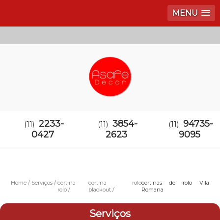
MENU
2233-
3854-
94735-
(11)
(11)
(11)
0427
2623
9095
Home
Serviços
cortina
cortina rolo
cortinas de rolo Vila
rolo
blackout
Romana
Serviços