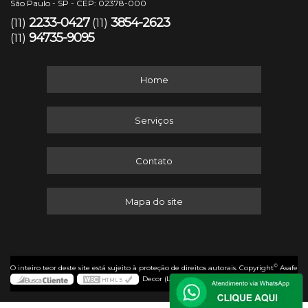
São Paulo - SP - CEP: 02378-000
2233-0427
3854-2623
(11)
(11)
94735-9095
(11)
Home
Serviços
Contato
Mapa do site
©
O inteiro teor deste site está sujeito à proteção de direitos autorais. Copyright
Asafe
Decor (Lei 9610 de 19/02/1998)