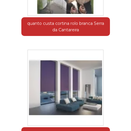
quanto custa cortina rolo branca Serra
da Cantareira