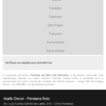
Paulista
Santana
São Paulo
Tucuruvi
Zona Norte
Zona Oeste
Verifique as regiões que atendemos
O conteúdo do texto "
Cortinas de Rolo Vila Romana
" é de direito reservado. Sua
reprodução, parcial ou total, mesmo citando nossos links, é proibida sem a
autorização do autor. Crime de violação de direito autoral – artigo 184 do Código
Penal –
Lei 9610/98 - Lei de direitos autorais
.
Asafe Decor - Persiana Rolo
Av. Luis Carlos Gentili de Laete, 244 - Orto Florestal