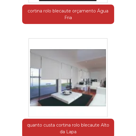
cortina rolo blecaute orçamento Água
Fria
quanto custa cortina rolo blecaute Alto
da Lapa