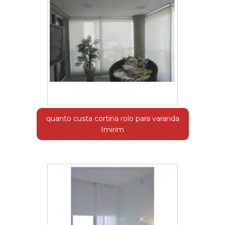
quanto custa cortina rolo para varanda
Imirim