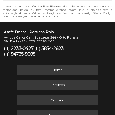
O conteúdo do texto "
Cortina Rolo Blecaute Morumbi
" é de direito reservado. Sua
reprodução, parcial ou total, mesmo citando nossos links, é proibida sem a
autorização do autor. Crime de violação de direito autoral – artigo 184 do Código
Penal –
Lei 9610/98 - Lei de direitos autorais
.
Asafe Decor - Persiana Rolo
Av. Luis Carlos Gentili de Laete, 244 - Orto Florestal
São Paulo - SP - CEP: 02378-000
2233-0427
3854-2623
(11)
(11)
94735-9095
(11)
Home
Serviços
Contato