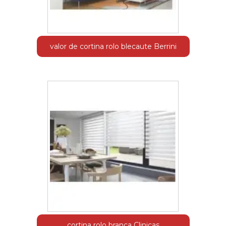
valor de cortina rolo blecaute Berrini
cortina rolo branca Clinicas