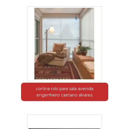
cortina rolo para sala avenida
engenheiro caetano alvares