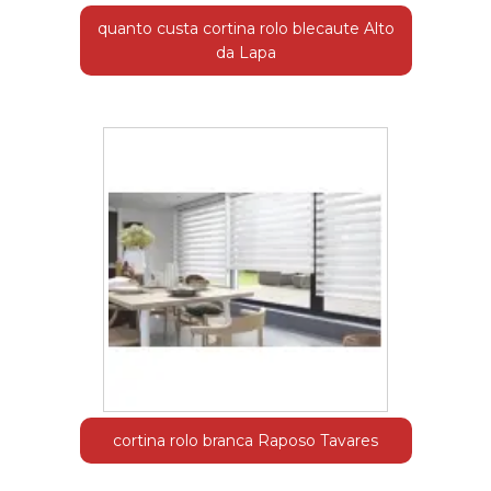
quanto custa cortina rolo blecaute Alto
da Lapa
cortina rolo branca Raposo Tavares