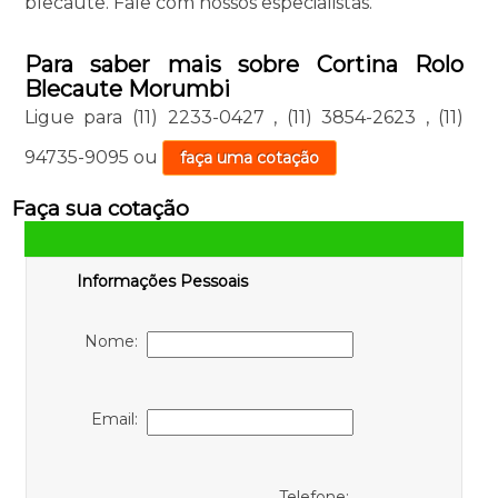
blecaute. Fale com nossos especialistas.
Para saber mais sobre Cortina Rolo
Blecaute Morumbi
Ligue para
(11) 2233-0427
,
(11) 3854-2623
,
(11)
94735-9095
ou
faça uma cotação
Faça sua cotação
Informações Pessoais
Nome:
Email:
Telefone: