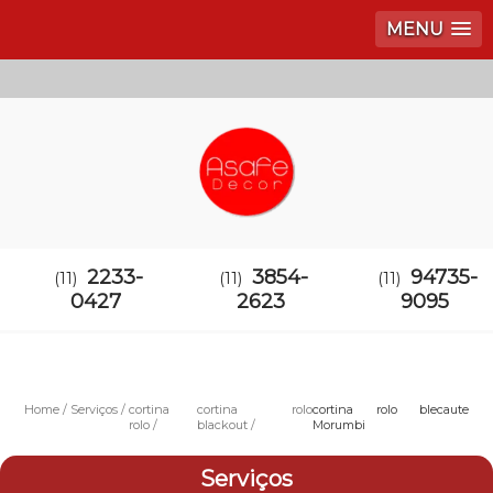
MENU
2233-
3854-
94735-
(11)
(11)
(11)
0427
2623
9095
Home
Serviços
cortina
cortina rolo
cortina rolo blecaute
rolo
blackout
Morumbi
Serviços