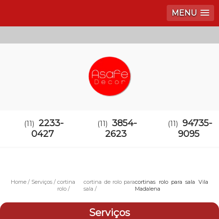
MENU
2233-
3854-
94735-
(11)
(11)
(11)
0427
2623
9095
Home
Serviços
cortina
cortina de rolo para
cortinas rolo para sala Vila
rolo
sala
Madalena
Serviços