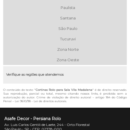
Paulista
Santana
São Paulo
Tucuruvi
Zona Norte
Zona Oeste
Verifique as regiões que atendemos
O conteúdo do texto "
Cortinas Rolo para Sala Vila Madalena
" é de direito reservado.
Sua reprodução, parcial ou total, mesmo citando nossos links, é proibida sem a
autorização do autor. Crime de violação de direito autoral – artigo 184 do Código
Penal –
Lei 9610/98 - Lei de direitos autorais
.
Asafe Decor - Persiana Rolo
Av. Luis Carlos Gentili de Laete, 244 - Orto Florestal
São Paulo - SP - CEP: 02378-000