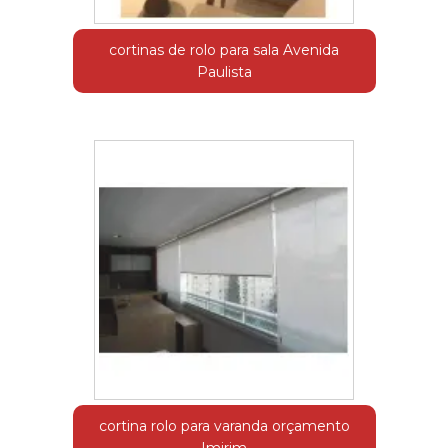
cortinas de rolo para sala Avenida
Paulista
cortina rolo para varanda orçamento
Imirim