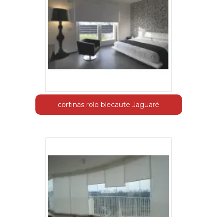
cortinas rolo blecaute Jaguaré