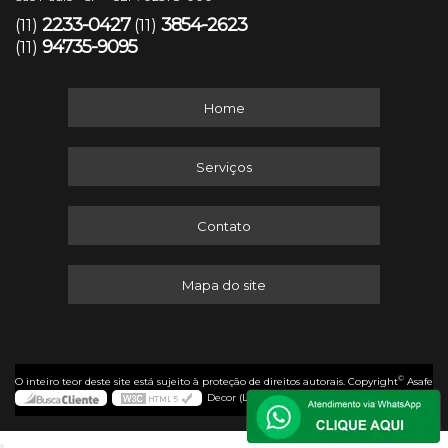
2233-0427
3854-2623
(11)
(11)
94735-9095
(11)
Home
Serviços
Contato
Mapa do site
©
O inteiro teor deste site está sujeito à proteção de direitos autorais. Copyright
Asafe
Decor (Lei 9610 de 19/02/1998)