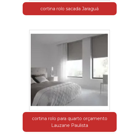
cortina rolo sacada Jaraguá
cortina rolo para quarto orçamento
Lauzane Paulista