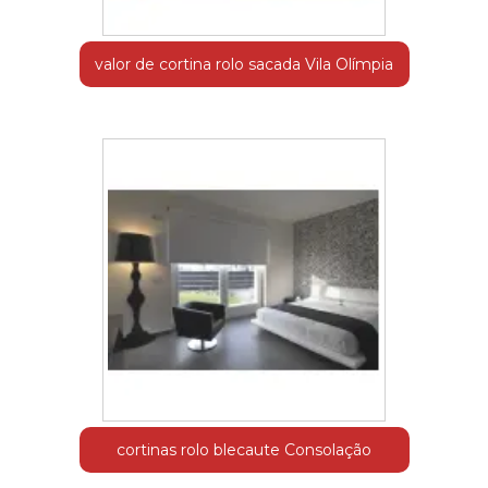
valor de cortina rolo sacada Vila Olímpia
cortinas rolo blecaute Consolação