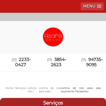
MENU
2233-
3854-
94735-
(11)
(11)
(11)
0427
2623
9095
Home
Serviços
cortina
cortina de rolo
cortina de rolo para sala
rolo
para sala
orçamento Pacaembu
Serviços