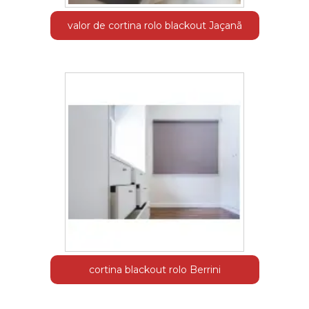
valor de cortina rolo blackout Jaçanã
cortina blackout rolo Berrini