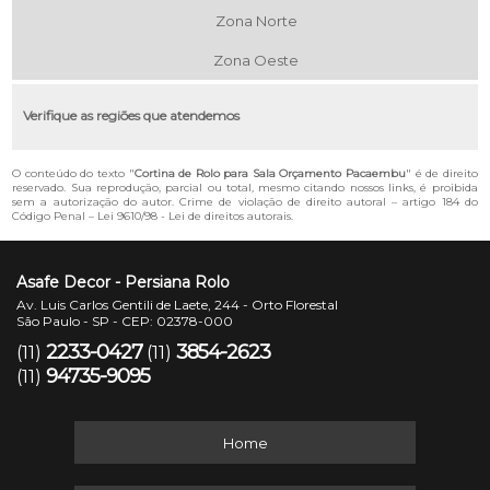
Zona Norte
Zona Oeste
Verifique as regiões que atendemos
O conteúdo do texto "
Cortina de Rolo para Sala Orçamento Pacaembu
" é de direito
reservado. Sua reprodução, parcial ou total, mesmo citando nossos links, é proibida
sem a autorização do autor. Crime de violação de direito autoral – artigo 184 do
Código Penal –
Lei 9610/98 - Lei de direitos autorais
.
Asafe Decor - Persiana Rolo
Av. Luis Carlos Gentili de Laete, 244 - Orto Florestal
São Paulo - SP - CEP: 02378-000
2233-0427
3854-2623
(11)
(11)
94735-9095
(11)
Home