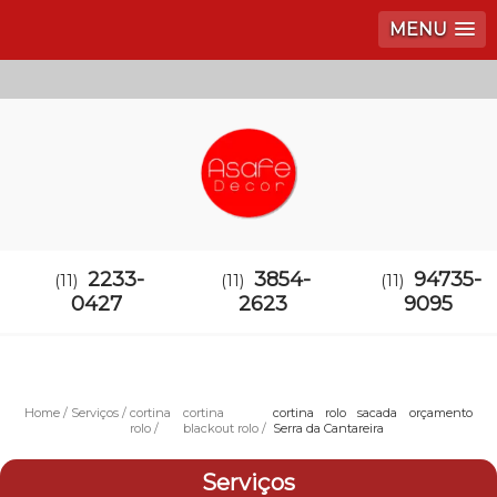
MENU
2233-
3854-
94735-
(11)
(11)
(11)
0427
2623
9095
Home
Serviços
cortina
cortina
cortina rolo sacada orçamento
rolo
blackout rolo
Serra da Cantareira
Serviços