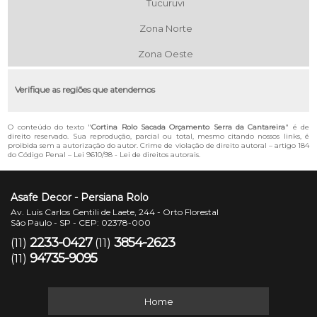
Tucuruvi
Zona Norte
Zona Oeste
Verifique as regiões que atendemos
O conteúdo do texto "
Cortina Rolo Sacada Orçamento Serra da Cantareira
" é de
direito reservado. Sua reprodução, parcial ou total, mesmo citando nossos links, é
proibida sem a autorização do autor. Crime de violação de direito autoral – artigo 184
do Código Penal –
Lei 9610/98 - Lei de direitos autorais
.
Asafe Decor - Persiana Rolo
Av. Luis Carlos Gentili de Laete, 244 - Orto Florestal
São Paulo - SP - CEP: 02378-000
2233-0427
3854-2623
(11)
(11)
94735-9095
(11)
Home