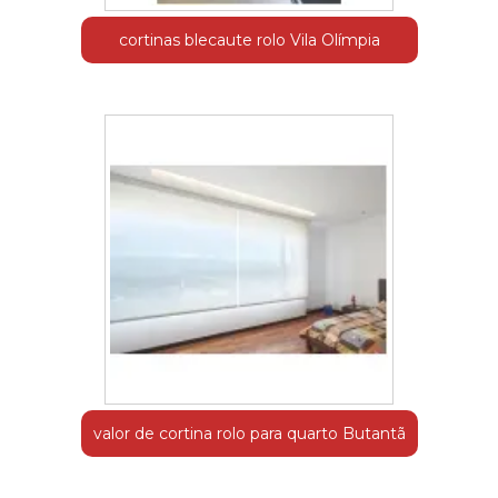
cortinas blecaute rolo Vila Olímpia
valor de cortina rolo para quarto Butantã