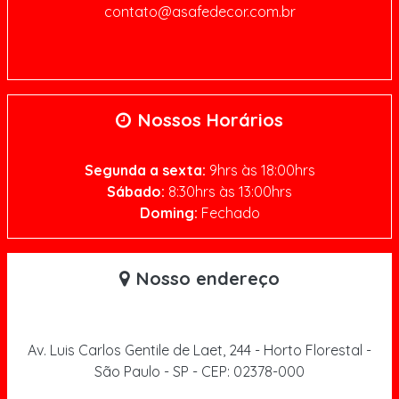
contato@asafedecor.com.br
Nossos Horários
Segunda a sexta:
9hrs às 18:00hrs
Sábado:
8:30hrs às 13:00hrs
Doming:
Fechado
Nosso endereço
Av. Luis Carlos Gentile de Laet, 244 - Horto Florestal -
São Paulo - SP - CEP: 02378-000